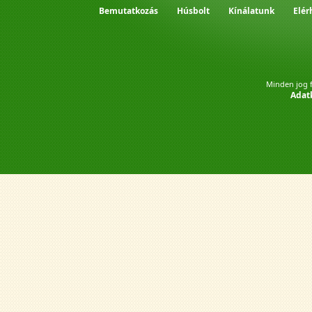
Bemutatkozás
Húsbolt
Kínálatunk
Elér
Minden jog f
Adatk