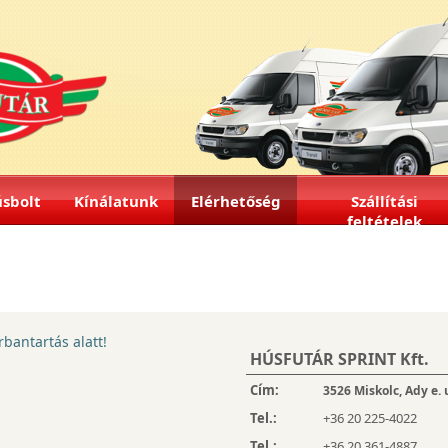
sbolt
Kínálatunk
Elérhetőség
Szállítási
feltételek
rbantartás alatt!
HÚSFUTÁR SPRINT Kft.
Cím:
3526 Miskolc, Ady e. 
Tel.:
+36 20 225-4022
Tel.:
+36 20 361-4887