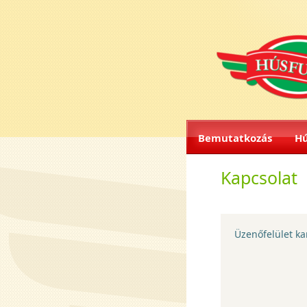
Bemutatkozás
Hú
Kapcsolat
Üzenőfelület ka