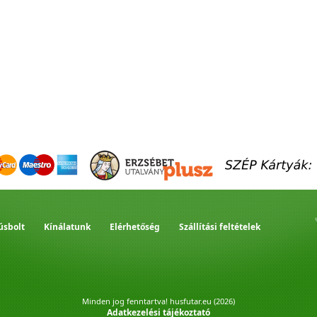
úsbolt
Kínálatunk
Elérhetőség
Szállítási feltételek
Minden jog fenntartva! husfutar.eu (2026)
Adatkezelési tájékoztató