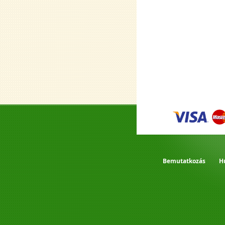
Bemutatkozás
H